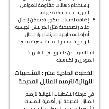
باستخدام دهانات مقاومة للعوامل
الجوية تدوم لفترة طويلة.
إضافة لمسات ديكورية:
يمكن إدخال
عناصر تصميمية مثل الكرانيش الجبسية
أو إضاءة خارجية حديثة، لإبراز جمال
الواجهة ومنحها لمسة عصرية مميزة.
اقرأ المزيد عن :
الفرق بين الواجهات
المودرن والكلاسيك
الخطوة الحادية عشر : التشطيبات
النهائية لترميم المنازل القديمة
في مرحلة التشطيبات النهائية لترميم
المنازل القديمة، تبرز أهمية اللمسات
الأخيرة التي تمنح المنزل مظهر متجدد