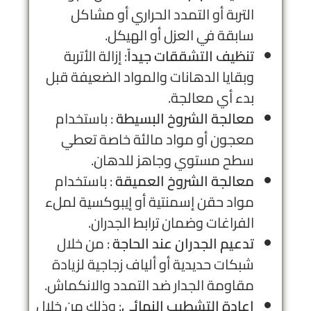
التربة أو التمدد الحراري أو مشاكل
سابقة في العزل أو الهيكل.
تنظيف التشققات جيداً
: إزالة الأتربة
وبقايا الدهانات والمواد الضعيفة قبل
بدء أي معالجة.
معالجة الشروخ البسيطة
: باستخدام
معجون أو مواد مالئة خاصة تعطي
سطح مستوي وجاهز للدهان.
معالجة الشروخ العميقة
: باستخدام
مواد حقن إسمنتية أو إيبوكسية لملء
الفراغات وضمان ترابط الجدران.
تدعيم الجدران عند الحاجة
: من خلال
شبكات حديدية أو ألياف زجاجية لزيادة
مقاومة الجدار ضد التمدد والانكماش.
إعادة التشطيب النهائي
: وذلك من خلال