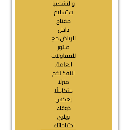
والتشطيبا
ت تسليم
مفتاح
داخل
الرياض مع
منتور
للمقاولات
العامة،
لننفذ لكم
منزلًا
متكاملًا
يعكس
ذوقك
ويلبي
احتياجاتك.