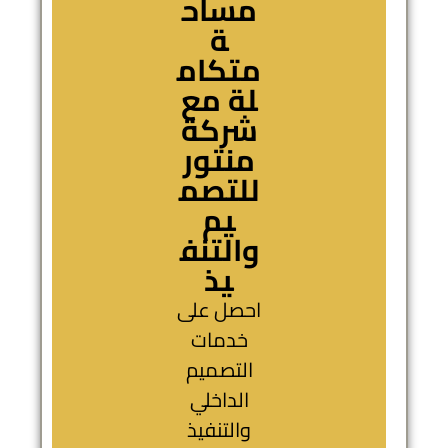
مساح
ة
متكام
لة مع
شركة
منتور
للتصم
يم
والتنف
يذ
احصل على
خدمات
التصميم
الداخلي
والتنفيذ