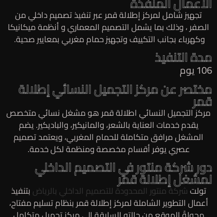
الأعمال المنفذة
تجهيز شامل لمركز إطلالة قمر عبر تنفيذ تصميم داخلي من
الصفر ، وذلك بما يشمل التصميم المعماري و أنظمة ميكانيكا
وكهرباء بجانب التكييف وتجهيز حمام مغربي بمعايير صحية.
مدة التنفيذ
106 يوم
مختصر عن مركز التجميل النسائي إطلالة
قمر
مركز التجميل النسائي اطلالة قمر هو مشغل نسائي متخصص
يقدم خدمات العناية بالشعر، والمانيكير، والباديكير. يضم
المشغل مرافق متكاملة للحمام المغربي، ويعتمد تصميم
عصري يوفر أقسام مخصصة ومنظمة لكل خدمة.
دور شركة منتور في التصميم الداخلي
لمشغل إطلالة قمر
تولت
شركة منتور المحدودة للتصميم الداخلي بالرياض
بتنفيذ
أعمال التطوير الشاملة لمركز إطلالة قمر بنظام تسليم مفتاح،
محولةً الموقع من حالته السابقة إلى مركز تجميل متكامل