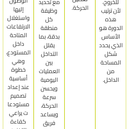
الوصول
للخروج،
مع تحديد
الحركة.
إليها
لأن ترتيب
وظيفة
واستغلال
هذه
كل
الارتفاعات
الدورة هو
منطقة
المتاحة
الأساس
بدقة، بما
داخل
الذي يحدد
يقلل
المستودع،
شكل
التداخل
وهي
المساحة
بين
خطوة
من
العمليات
أساسية
الداخل.
اليومية
عند إعداد
ويحسن
تصميم
سرعة
مستودعا
الحركة،
ت يراعي
ويساعد
كفاءة
فريق