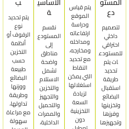
المستو
الأساسي
ب
يتم قياس
دع
ة
الموقع
يتم تحديد
ودراسة
نوع
لتصميم
نقسم
ارتفاعاته
الرفوف أو
داخلي
المستودع
ومداخله
أنظمة
احترافي
إلى
ومخارجه،
التخزين
للمستودع
مناطق
مع تحديد
حسب
ات يتم
واضحة
النقاط
طبيعة
تحديد
تشمل
التي يمكن
البضائع
طريقة
الاستلام
استغلالها
ووزنها
استقبال
والتخزين
لزيادة
وطريقة
البضائع
والتجهيز
السعة
تداولها،
وتخزينها
والتحميل
التخزينية
مع مراعاة
وفرزها
والممرات
دون
سهولة
وتجهيزها
الداخلية،
تعطيل