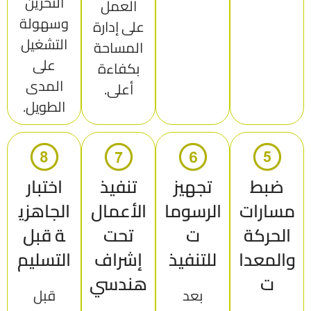
التخزين
العمل
وسهولة
على إدارة
التشغيل
المساحة
على
بكفاءة
المدى
أعلى.
الطويل.
ضبط
تجهيز
تنفيذ
اختبار
مسارات
الرسوما
الأعمال
الجاهزي
الحركة
ت
تحت
ة قبل
والمعدا
للتنفيذ
إشراف
التسليم
ت
هندسي
بعد
قبل