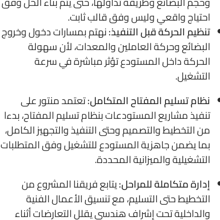
وحجم البضائع وطريقة تداولها، حتى يتم بناء الحل وفق
احتياج واقعي وليس وفق قالب ثابت.
تنظيم الحركة قبل التنفيذ:
نهتم بمسارات دخول وخروج
البضائع وحركة العاملين والمعدات، لأن سهولة
الحركة داخل المستودع تؤثر مباشرة في سرعة
التشغيل.
نظام تسليم المفتاح المتكامل:
تعتمد منتور على
تنفيذ مشاريع المستودعات بنظام تسليم المفتاح، بدءا
من التخطيط والتصميم وحتى التنفيذ والتجهيز الكامل،
بما يضمن جاهزية المستودع للتشغيل وفق المتطلبات
التشغيلية والميزانية المحددة.
إدارة متكاملة للمراحل:
يتابع فريقنا المشروع من
التخطيط حتى التسليم، مع تنسيق الأعمال الفنية
والداخلية تحت إشراف هندسي يقلل التعارضات أثناء