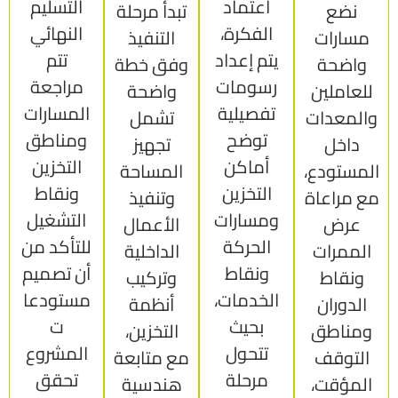
اعتماد
التسليم
نضع
تبدأ مرحلة
الفكرة،
النهائي
مسارات
التنفيذ
يتم إعداد
تتم
واضحة
وفق خطة
رسومات
مراجعة
للعاملين
واضحة
تفصيلية
المسارات
والمعدات
تشمل
توضح
ومناطق
داخل
تجهيز
أماكن
التخزين
المستودع،
المساحة
التخزين
ونقاط
مع مراعاة
وتنفيذ
ومسارات
التشغيل
عرض
الأعمال
الحركة
للتأكد من
الممرات
الداخلية
ونقاط
أن تصميم
ونقاط
وتركيب
الخدمات،
مستودعا
الدوران
أنظمة
بحيث
ت
ومناطق
التخزين،
تتحول
المشروع
التوقف
مع متابعة
مرحلة
تحقق
المؤقت،
هندسية