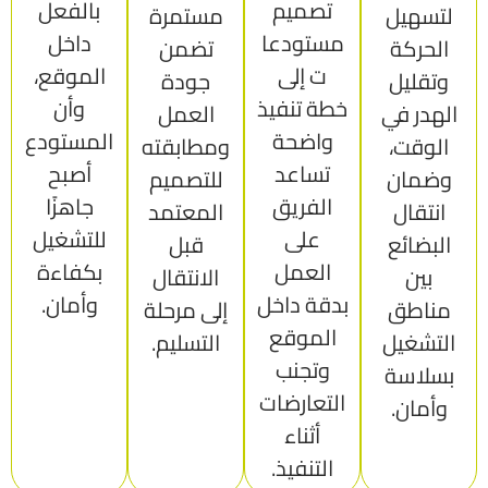
تصميم
بالفعل
لتسهيل
مستمرة
مستودعا
داخل
الحركة
تضمن
ت إلى
الموقع،
وتقليل
جودة
خطة تنفيذ
وأن
الهدر في
العمل
واضحة
المستودع
الوقت،
ومطابقته
تساعد
أصبح
وضمان
للتصميم
الفريق
جاهزًا
انتقال
المعتمد
على
للتشغيل
البضائع
قبل
العمل
بكفاءة
بين
الانتقال
بدقة داخل
وأمان.
مناطق
إلى مرحلة
الموقع
التشغيل
التسليم.
وتجنب
بسلاسة
التعارضات
وأمان.
أثناء
التنفيذ.