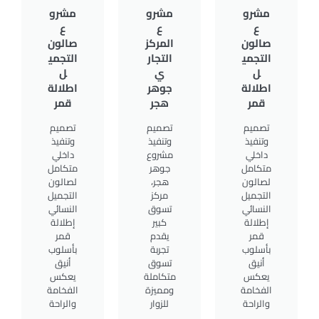
مشرو
مشرو
مشرو
ع
ع
ع
صالون
المركز
صالون
التجمي
التجار
التجمي
ل
ي
ل
اطلالة
جوهر
اطلالة
قمر
هجر
قمر
تصميم
تصميم
تصميم
وتنفيذ
وتنفيذ
وتنفيذ
داخلي
مشروع
داخلي
متكامل
جوهر
متكامل
لصالون
هجر،
لصالون
التجميل
مركز
التجميل
النسائي
تسوق
النسائي
إطلالة
كبير
إطلالة
قمر
يقدم
قمر
بأسلوب
تجربة
بأسلوب
أنيق
تسوق
أنيق
يعكس
متكاملة
يعكس
الفخامة
ومميزة
الفخامة
والراحة
للزوار
والراحة