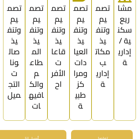
مشا
تصم
تصم
تصم
تصم
تصم
ريع
يم
يم
يم
يم
يم
سكن
وتنف
وتنف
وتنف
وتنف
وتنف
ية /
يذ
يذ
يذ
يذ
يذ
إداري
مكات
العيا
قاعا
الم
صال
ة
ب
دات
ت
طاع
ونا
إداري
ومرا
الأفر
م
ت
ة
كز
اح
والك
التج
طبي
افيه
ميل
ة
ات
تواصل
أرسل لنا