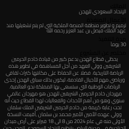
المالك
الإتحاد السعودي للهجن
الأعمال المنفذة
ترميم و تطوير منطقة المنصة الملكية التي لم يتم تشغيلها منذ
عهد الملك فيصل بن عبد العزيز رحمه الله
مدة التنفيذ
30 يوماَ
مختصر عن المشروع
يحظى قطاع الهجن بدعم كبير من قيادة خادم الحرمين
الشريفين وولي العهد من أجل المساهمة في تطوير هذه
الرياضة التاريخية. فضلا عن الحفاظ على مكانتها كتراث ثقافي
ورياضي مهم للأجيال القادمة، ليكون بذلك سباق الهجن إحدى
الرياضات الوطنية التي ستسعى بها المملكة نحو العالمية.
مهرجان خادم الحرمين الشريفين للهجن هو مهرجان عالمي
سنوي وهو من أهم الأحداث والفعاليات لهذا القطاع حيث أنه
تحت رعاية كريمة من خادم الحرمين الشريفين الملك سلمان
وولي عهده الأمين الأمير محمد بن سلمان ,أقيمت النسخة
الأولى منه في عام 2024 من 8 الى 18 فبراير على أرض ميدان
الجنادرية في مدينة الرياض بتنظيم الإتحاد السعودي للهجن حيث