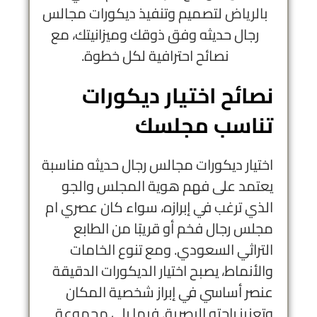
بالرياض
لتصميم وتنفيذ ديكورات مجالس
رجال حديثه وفق ذوقك وميزانيتك، مع
نصائح احترافية لكل خطوة.
نصائح اختيار ديكورات
تناسب مجلسك
اختيار ديكورات مجالس رجال حديثه مناسبة
يعتمد على فهم هوية المجلس والجو
الذي ترغب في إبرازه، سواء كان عصري ام
مجلس رجال فخم أو قريبًا من الطابع
التراثي السعودي. ومع تنوع الخامات
والأنماط، يصبح اختيار الديكورات الدقيقة
عنصر أساسي في إبراز شخصية المكان
وتعزيز راحته البصرية. فيما يلي مجموعة