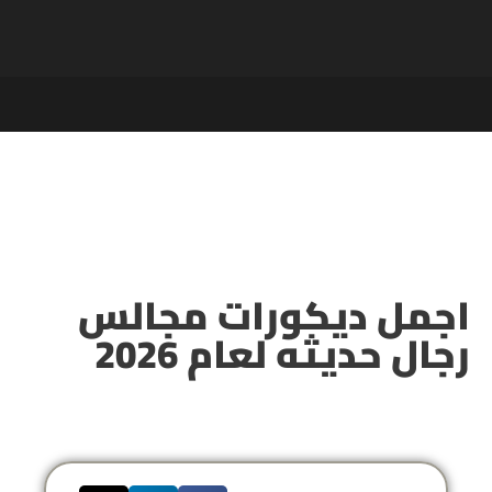
اجمل ديكورات مجالس
رجال حديثه​ لعام 2026