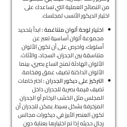
من النصائح العملية التي تساعدك على
اختيار الديكور الأنسب لمجلسك.
اختيار لوحة ألوان متناغمة :
ابدأ بتحديد
مجموعة ألوان أساسية تعبر عن
أسلوبك، واحرص على أن تكون الألوان
متناسقة بين الجدران، السجاد، والأثاث.
الألوان الهادئة تمنح اتساع بصري، بينما
الألوان الداكنة تضيف عمق وفخامة.
التركيز على ديكور الجدران :
اختر خامات
تضيف قيمة بصرية للجدران داخل
المجلس مثل الخشب الرخام أو الجدران
المزخرفة بشكل بسيط. يمكن للجدران أن
تكون العنصر الأبرز في ديكورات مجالس
رجال حديثه إذا تم اختيارها بعناية دون