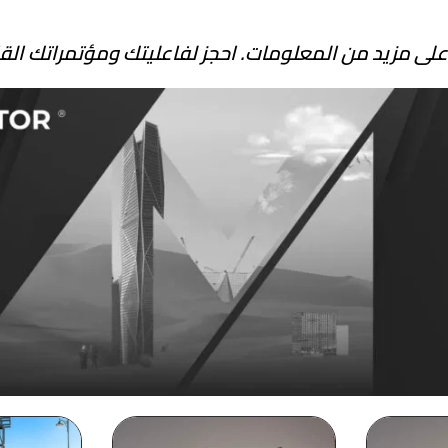
لى مزيد من المعلومات. احجز لفاعليتك ومؤتمراتك القادمة الآن