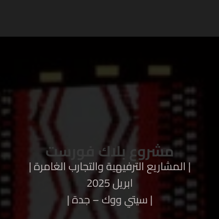
مشروع بلاك فورست
| المشاريع الترفيهية والتجارب الغامرة |
ابريل 2025
| سيتي ووك – جدة |