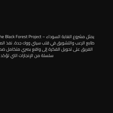
طابع الرعب والتشويق في قلب سيتي ووك جدة. نفذ المشر
الفريق على تحويل الفكرة إلى واقع بصري متكامل ضمن
سلسلة من الإنجازات التي تؤكد مكانة Mentor كشريك موثوق في تنفيذ الفعاليات والمشاريع الإنشائية ا