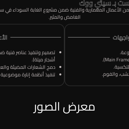
ست بـ سيتي ووك
 الأعمال المعمارية والفنية ضمن مشروع الغابة السوداء في سيتي
الغامض والمثير.
واجهات
الأع
وعة.
تصميم وتنفيذ عناصر فنية 
أشجار ميتة).
دمج الشعارات المضيئة والعن
لخشب، والفوم.
تنفيذ أنظمة إنارة موضوعية تد
معرض الصور