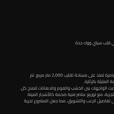
في قلب سيتي ووك جدة
مشروع البلاك فورست من أبرز المشاريع الترفيهية في سيتي ووك – جدة، حيث يجمع بين أجواء الرعب والتشويق في تجربة غامرة تمتد على مساحة تقارب 2,000 متر مربع. تم
مليئة بالإثارة.
ت الواجهات بين الخشب والفوم والدهانات لتمنح كل
بة، مع توزيع عناصر فنية ضخمة كالأشجار الميتة
 تفاصيل الرعب والتشويق، مما جعل المشروع تجربة