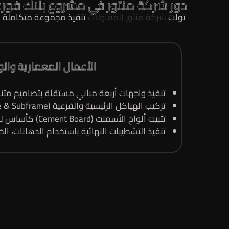
دور شركة منتور في مشروع بلاك فور
تولت
شركة منتور للمقاولات
تنفيذ مجموعة متكاملة من
الأعمال المعمارية وال
تنفيذ واجهات أربعة مباني مستقلة بتصاميم متن
تركيب الهياكل الرئيسية والفرعية (Main Frame & Subframe).
تثبيت ألواح الأسمنت (Cement Board) كأساس للتكسية.
تنفيذ التشطيبات النهائية باستخدام الدهانات، ا