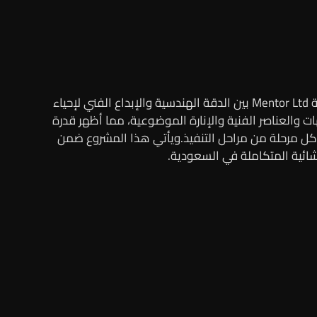
يمثل مشروع الغابة السوداء – The Black Forest Project تجربة فريدة في تنفيذ البيئات الترفيهية الغامرة، حيث جمعت شركة Mentor Ltd بين الدقة الهندسية والإبداع الفني لإحياء
والعناصر الفنية والإنارة الموضوعية، مما أظهر قدرة
كل مرحلة من مراحل التنفيذ.ويأتي هذا المشروع ضمن