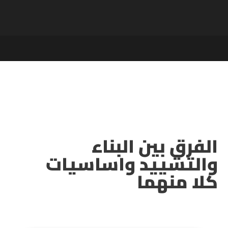
الفرق بين البناء
والتشييد واساسيات
كلا منهما