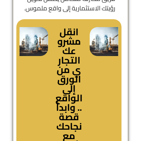
رؤيتك الاستثمارية إلى واقع ملموس.
انقل
مشرو
عك
التجار
ي من
الورق
إلى
الواقع
.. وابدأ
قصة
نجاحك
مع