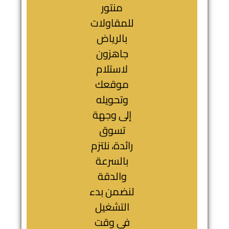
منتور
للمقاولات
بالرياض
جاهزون
لاستلام
موقعك
وتحويله
إلى وجهة
تسوق
رائدة، نلتزم
بالسرعة
والدقة
لنضمن بدء
التشغيل
في وقت